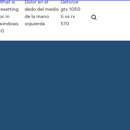
What is
Dolor en el
Geforce
resetting
dedo del medio
gtx 1050
pc in
de la mano
ti vs rx
windows
izquierda
570
10