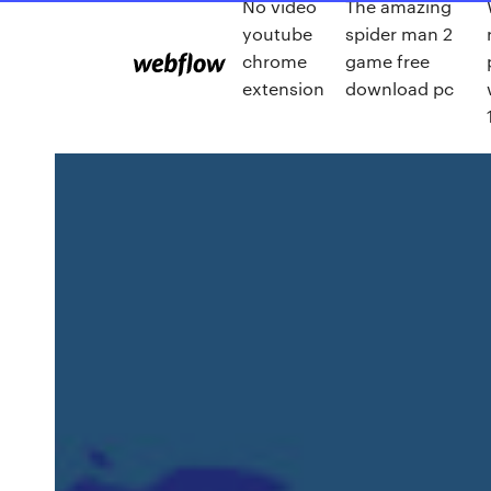
No video
The amazing
youtube
spider man 2
chrome
game free
extension
download pc